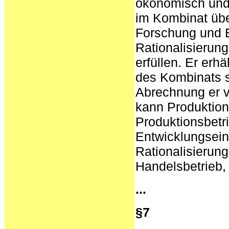
ökonomisch und j
im Kombinat übe
Forschung und E
Rationalisierung
erfüllen. Er er
des Kombinats s
Abrechnung er vo
kann Produktion
Produktionsbetr
Entwicklungseinr
Rationalisierung
Handelsbetrieb, 
...
§7