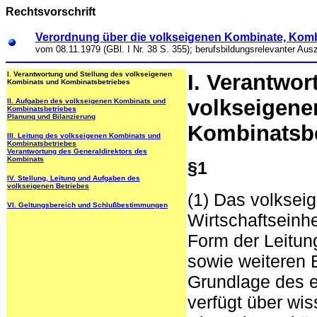
Rechtsvorschrift
Verordnung über die volkseigenen Kombinate, Komb
vom
08.11.1979 (GBl. I Nr. 38 S. 355); berufsbildungsrelevanter Aus
I. Verantwortung und Stellung des volkseigenen
I. Verantwor
Kombinats und Kombinatsbetriebes
volkseigene
II. Aufgaben des volkseigenen Kombinats und
Kombinatsbetriebes
Planung und Bilanzierung
Kombinatsbe
III. Leitung des volkseigenen Kombinats und
Kombinatsbetriebes
Verantwortung des Generaldirektors des
Kombinats
§1
IV. Stellung, Leitung und Aufgaben des
volkseigenen Betriebes
(1) Das volksei
VI. Geltungsbereich und Schlußbestimmungen
Wirtschaftseinhe
Form der Leitun
sowie weiteren B
Grundlage des e
verfügt über wis